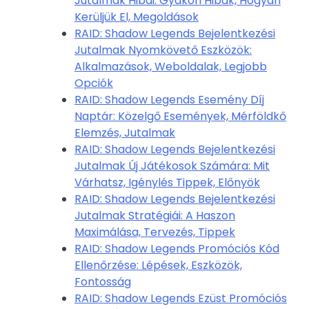
Jutalmak Hibái: Gyakori Hibák, Hogyan
Kerüljük El, Megoldások
RAID: Shadow Legends Bejelentkezési
Jutalmak Nyomkövető Eszközök:
Alkalmazások, Weboldalak, Legjobb
Opciók
RAID: Shadow Legends Esemény Díj
Naptár: Közelgő Események, Mérföldkő
Elemzés, Jutalmak
RAID: Shadow Legends Bejelentkezési
Jutalmak Új Játékosok Számára: Mit
Várhatsz, Igénylés Tippek, Előnyök
RAID: Shadow Legends Bejelentkezési
Jutalmak Stratégiái: A Haszon
Maximálása, Tervezés, Tippek
RAID: Shadow Legends Promóciós Kód
Ellenőrzése: Lépések, Eszközök,
Fontosság
RAID: Shadow Legends Ezüst Promóciós