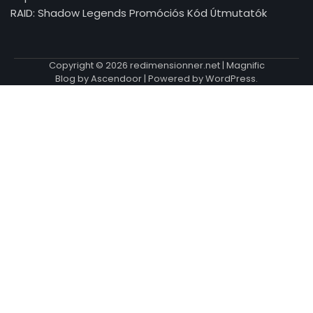
RAID: Shadow Legends Promóciós Kód Útmutatók
Copyright © 2026
redimensionner.net
| Magnific
Blog by
Ascendoor
| Powered by
WordPress
.