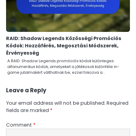
RAID: Shadow Legends Közösségi Promóciós
Kódok: Hozzáférés, Megosztási Módszerek,
Érvényesség
A RAID: Shadow Legends promóciós kódok különleges
alfanumerikus kódok, amelyeket a játékosok különféle in-
game jutalmakért válthatnak be, ezzel fokozva a…
Leave a Reply
Your email address will not be published.
Required
fields are marked
*
Comment
*