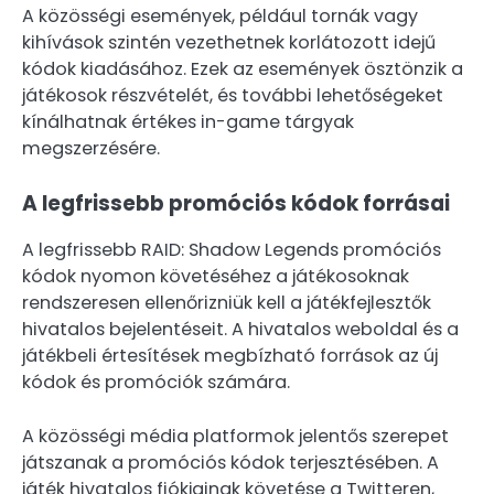
A közösségi események, például tornák vagy
kihívások szintén vezethetnek korlátozott idejű
kódok kiadásához. Ezek az események ösztönzik a
játékosok részvételét, és további lehetőségeket
kínálhatnak értékes in-game tárgyak
megszerzésére.
A legfrissebb promóciós kódok forrásai
A legfrissebb RAID: Shadow Legends promóciós
kódok nyomon követéséhez a játékosoknak
rendszeresen ellenőrizniük kell a játékfejlesztők
hivatalos bejelentéseit. A hivatalos weboldal és a
játékbeli értesítések megbízható források az új
kódok és promóciók számára.
A közösségi média platformok jelentős szerepet
játszanak a promóciós kódok terjesztésében. A
játék hivatalos fiókjainak követése a Twitteren,