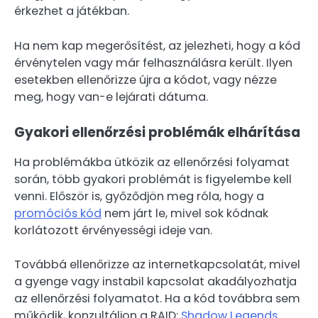
érkezhet a játékban.
Ha nem kap megerősítést, az jelezheti, hogy a kód
érvénytelen vagy már felhasználásra került. Ilyen
esetekben ellenőrizze újra a kódot, vagy nézze
meg, hogy van-e lejárati dátuma.
Gyakori ellenőrzési problémák elhárítása
Ha problémákba ütközik az ellenőrzési folyamat
során, több gyakori problémát is figyelembe kell
venni. Először is, győződjön meg róla, hogy a
promóciós kód
nem járt le, mivel sok kódnak
korlátozott érvényességi ideje van.
Továbbá ellenőrizze az internetkapcsolatát, mivel
a gyenge vagy instabil kapcsolat akadályozhatja
az ellenőrzési folyamatot. Ha a kód továbbra sem
működik, konzultáljon a RAID:
Shadow Legends