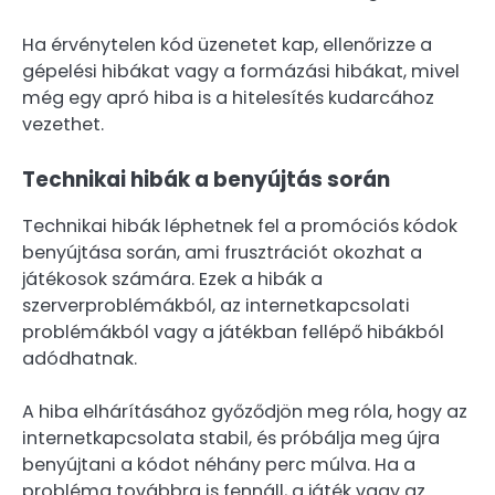
Ha érvénytelen kód üzenetet kap, ellenőrizze a
gépelési hibákat vagy a formázási hibákat, mivel
még egy apró hiba is a hitelesítés kudarcához
vezethet.
Technikai hibák a benyújtás során
Technikai hibák léphetnek fel a promóciós kódok
benyújtása során, ami frusztrációt okozhat a
játékosok számára. Ezek a hibák a
szerverproblémákból, az internetkapcsolati
problémákból vagy a játékban fellépő hibákból
adódhatnak.
A hiba elhárításához győződjön meg róla, hogy az
internetkapcsolata stabil, és próbálja meg újra
benyújtani a kódot néhány perc múlva. Ha a
probléma továbbra is fennáll, a játék vagy az