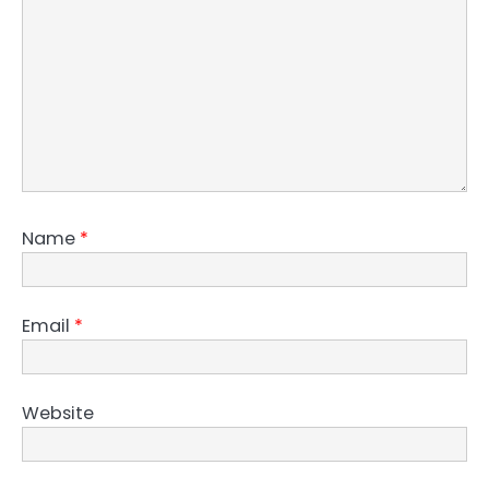
Name
*
Email
*
Website