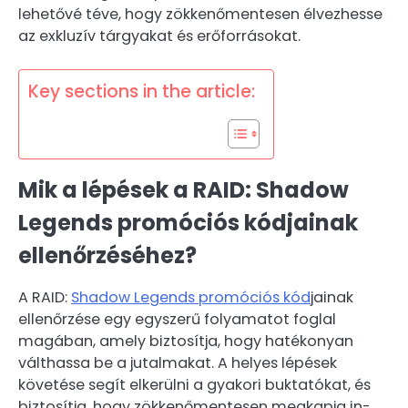
lehetővé téve, hogy zökkenőmentesen élvezhesse
az exkluzív tárgyakat és erőforrásokat.
Key sections in the article:
Mik a lépések a RAID: Shadow
Legends promóciós kódjainak
ellenőrzéséhez?
A RAID:
Shadow Legends promóciós kód
jainak
ellenőrzése egy egyszerű folyamatot foglal
magában, amely biztosítja, hogy hatékonyan
válthassa be a jutalmakat. A helyes lépések
követése segít elkerülni a gyakori buktatókat, és
biztosítja, hogy zökkenőmentesen megkapja in-