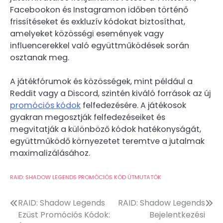
Facebookon és Instagramon időben történő
frissítéseket és exkluzív kódokat biztosíthat,
amelyeket közösségi események vagy
influencerekkel való együttműködések során
osztanak meg.
A játékfórumok és közösségek, mint például a
Reddit vagy a Discord, szintén kiváló források az új
promóciós kódok
felfedezésére. A játékosok
gyakran megosztják felfedezéseiket és
megvitatják a különböző kódok hatékonyságát,
együttműködő környezetet teremtve a jutalmak
maximalizálásához.
RAID: SHADOW LEGENDS PROMÓCIÓS KÓD ÚTMUTATÓK
Post
RAID: Shadow Legends
RAID: Shadow Legends
Ezüst Promóciós Kódok:
Bejelentkezési