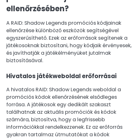
ellenőrzésében?
A RAID: Shadow Legends promóciós kódjainak
ellenőrzése különböző eszközök segítségével
egyszerűsíthető. Ezek az erőforrások segítenek a
játékosoknak biztosítani, hogy kódjaik érvényesek,
és javíthatják a játékélményüket jutalmak
biztosításával.
Hivatalos játékweboldal erőforrásai
A hivatalos RAID: Shadow Legends weboldal a
promóciós kódok ellenőrzésének elsődleges
forrása. A játékosok egy dedikált szakaszt
találhatnak az aktuális promóciók és kódok
számára, biztosítva, hogy a legfrissebb
információkkal rendelkezzenek. Ez az erőforrás
gyakran tartalmaz útmutatókat a kódok