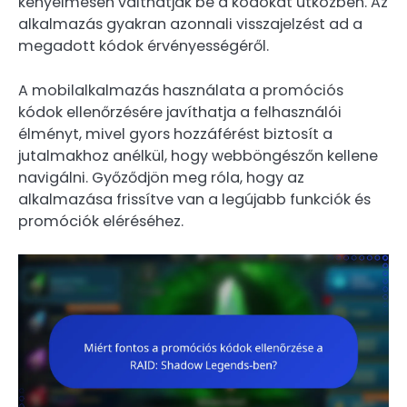
kényelmesen válthatják be a kódokat útközben. Az
alkalmazás gyakran azonnali visszajelzést ad a
megadott kódok érvényességéről.
A mobilalkalmazás használata a promóciós
kódok ellenőrzésére javíthatja a felhasználói
élményt, mivel gyors hozzáférést biztosít a
jutalmakhoz anélkül, hogy webböngészőn kellene
navigálni. Győződjön meg róla, hogy az
alkalmazása frissítve van a legújabb funkciók és
promóciók eléréséhez.