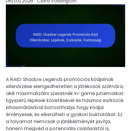
06/03/2026
Clara Vossington
A RAID: Shadow Legends promóciós kódjainak
ellenőrzése elengedhetetlen a játékosok számára,
akik maximalizálni szeretnék in-game jutalmaikat.
Egyszerű lépések követésével és hasznos eszközök
kihasználásával biztosíthatja, hogy kódjai
érvényesek, és elkerülheti a gyakori buktatókat. Ez
a folyamat nemcsak a játékélményét javítja,
hanem megvéd a potenciális csalásoktól is,