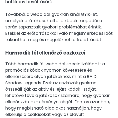
hatékony beváltásáról.
Továbbá, a weboldal gyakran kínál GYIK-et,
amelyek a játékosok által a kódok megadása
során tapasztalt gyakori problémákat érintik.
Ezekkel az erőforrásokkal való megismerkedés időt
takaríthat meg és megelőzheti a frusztrációt.
Harmadik fél ellenőrző eszközei
Több harmadik fél weboldal specializálódott a
promóciós kódok nyomon követésére és
ellenőrzésére olyan játékokhoz, mint a RAID:
Shadow Legends. Ezek az eszközök gyakran
összeállítják az aktív és lejárt kódok listáját,
lehetővé téve a játékosok számára, hogy gyorsan
ellenőrizzék azok érvényességét. Fontos azonban,
hogy megbízható oldalakat használjon, hogy
elkerülje a csalásokat vagy az elavult