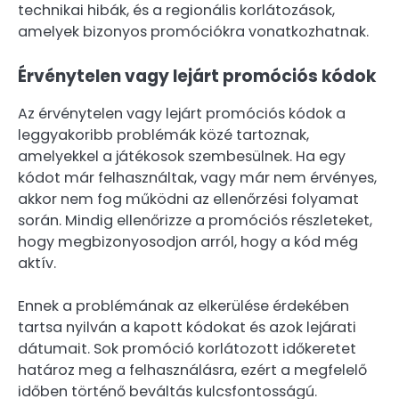
technikai hibák, és a regionális korlátozások,
amelyek bizonyos promóciókra vonatkozhatnak.
Érvénytelen vagy lejárt promóciós kódok
Az érvénytelen vagy lejárt promóciós kódok a
leggyakoribb problémák közé tartoznak,
amelyekkel a játékosok szembesülnek. Ha egy
kódot már felhasználtak, vagy már nem érvényes,
akkor nem fog működni az ellenőrzési folyamat
során. Mindig ellenőrizze a promóciós részleteket,
hogy megbizonyosodjon arról, hogy a kód még
aktív.
Ennek a problémának az elkerülése érdekében
tartsa nyilván a kapott kódokat és azok lejárati
dátumait. Sok promóció korlátozott időkeretet
határoz meg a felhasználásra, ezért a megfelelő
időben történő beváltás kulcsfontosságú.