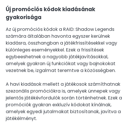
Új promóciós kódok kiadásának
gyakorisága
Az új promóciós kódok a RAID: Shadow Legends
számára általában havonta egyszer kerülnek
kiadásra, összhangban a játékfrissítésekkel vagy
különleges eseményekkel. Ezek a frissítések
egybeeshetnek a nagyobb játékjavításokkal,
amelyek gyakran új funkciókat vagy bajnokokat
vezetnek be, izgalmat teremtve a közösségben.
A havi kiadások mellett a játékosok számíthatnak
szezonális promóciókra is, amelyek ünnepek vagy
jelentős játékévfordulók során történhetnek. Ezek a
promóciók gyakran exkluzív kódokat kínálnak,
amelyek egyedi jutalmakat biztosítanak, javítva a
játékélményt.