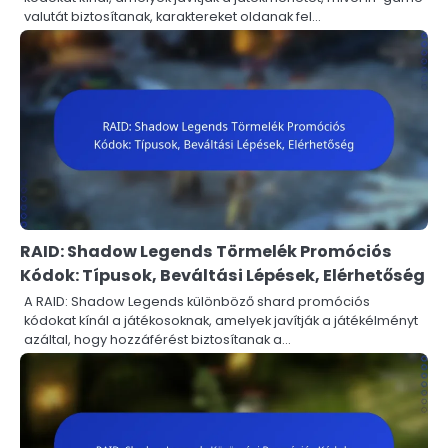
valutát biztosítanak, karaktereket oldanak fel…
RAID: Shadow Legends Törmelék Promóciós
Kódok: Típusok, Beváltási Lépések, Elérhetőség
A RAID: Shadow Legends különböző shard promóciós
kódokat kínál a játékosoknak, amelyek javítják a játékélményt
azáltal, hogy hozzáférést biztosítanak a…