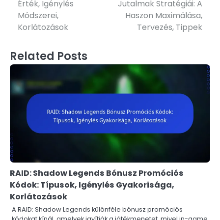
navigation
Érték, Igénylés
Jutalmak Stratégiái: A
Módszerei,
Haszon Maximálása,
Korlátozások
Tervezés, Tippek
Related Posts
RAID: Shadow Legends Bónusz Promóciós
Kódok: Típusok, Igénylés Gyakorisága,
Korlátozások
A RAID: Shadow Legends különféle bónusz promóciós
kódokat kínál, amelyek javítják a játékmenetet, mivel in-game