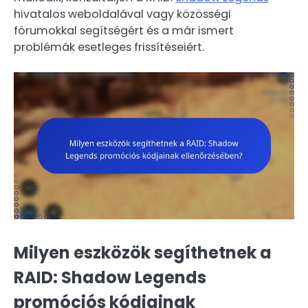
hivatalos weboldalával vagy közösségi
fórumokkal segítségért és a már ismert
problémák esetleges frissítéseiért.
Milyen eszközök segíthetnek a
RAID: Shadow Legends
promóciós kódjainak