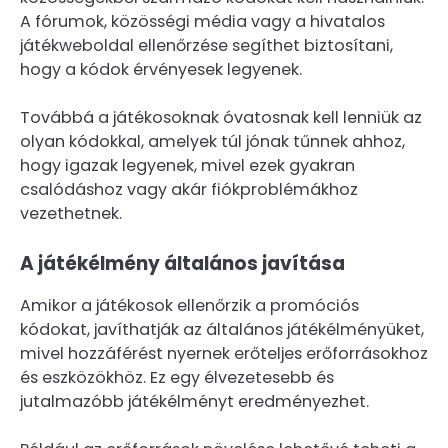
A fórumok, közösségi média vagy a hivatalos
játékweboldal ellenőrzése segíthet biztosítani,
hogy a kódok érvényesek legyenek.
Továbbá a játékosoknak óvatosnak kell lenniük az
olyan kódokkal, amelyek túl jónak tűnnek ahhoz,
hogy igazak legyenek, mivel ezek gyakran
csalódáshoz vagy akár fiókproblémákhoz
vezethetnek.
A játékélmény általános javítása
Amikor a játékosok ellenőrzik a promóciós
kódokat, javíthatják az általános játékélményüket,
mivel hozzáférést nyernek erőteljes erőforrásokhoz
és eszközökhöz. Ez egy élvezetesebb és
jutalmazóbb játékélményt eredményezhet.